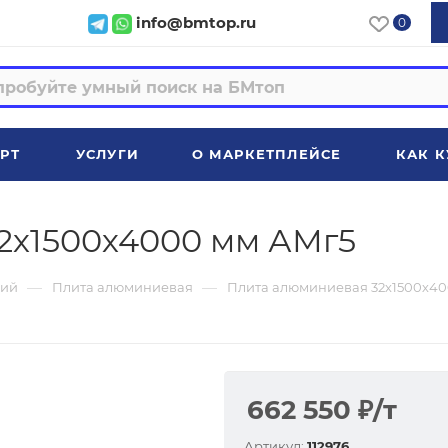
info@bmtop.ru
0
РТ
УСЛУГИ
О МАРКЕТПЛЕЙСЕ
КАК К
2х1500х4000 мм АМг5
—
—
ий
Плита алюминиевая
Плита алюминиевая 32х1500х4
662 550
₽
/т
Артикул:
112976