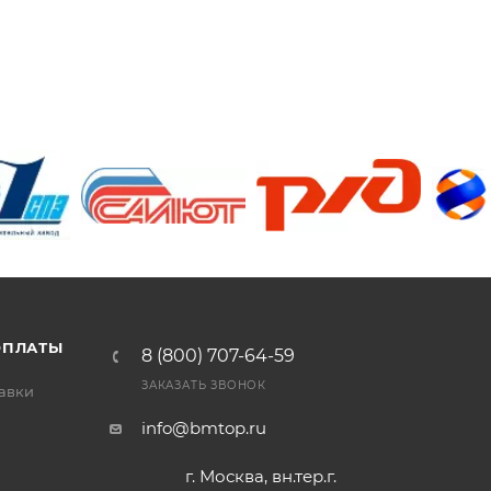
/>
/>
/>
ОПЛАТЫ
8 (800) 707-64-59
ЗАКАЗАТЬ ЗВОНОК
тавки
info@bmtop.ru
г. Москва, вн.тер.г.