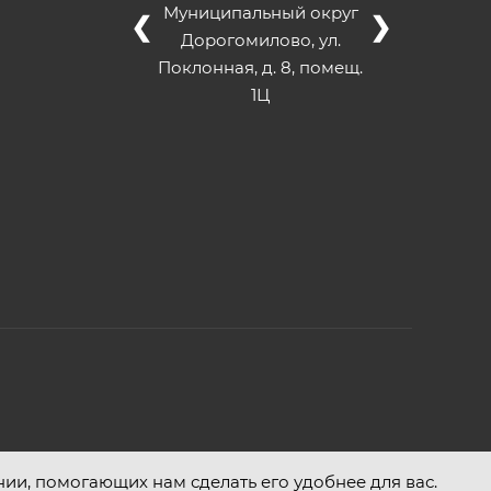
Муниципальный округ
❮
❯
Дорогомилово, ул.
Поклонная, д. 8, помещ.
1Ц
нии, помогающих нам сделать его удобнее для вас.