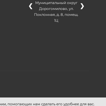
Муниципальный округ
❮
❯
Дорогомилово, ул.
Поклонная, д. 8, помещ.
1Ц
нии, помогающих нам сделать его удобнее для вас.