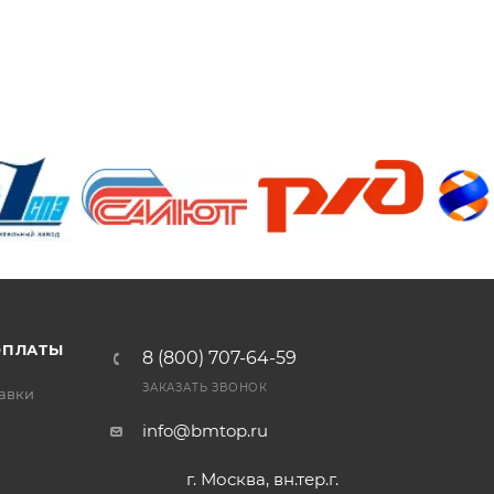
/>
/>
/>
ОПЛАТЫ
8 (800) 707-64-59
ЗАКАЗАТЬ ЗВОНОК
тавки
info@bmtop.ru
г. Москва, вн.тер.г.