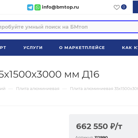
info@bmtop.ru
0
РТ
УСЛУГИ
О МАРКЕТПЛЕЙСЕ
КАК К
5х1500х3000 мм Д16
—
—
ий
Плита алюминиевая
Плита алюминиевая 35х1500х30
662 550
₽
/т
Артикул:
112990