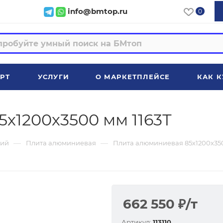
info@bmtop.ru
0
РТ
УСЛУГИ
О МАРКЕТПЛЕЙСЕ
КАК К
х1200х3500 мм 1163Т
—
—
ий
Плита алюминиевая
Плита алюминиевая 85х1200х350
662 550
₽
/т
Артикул:
113110