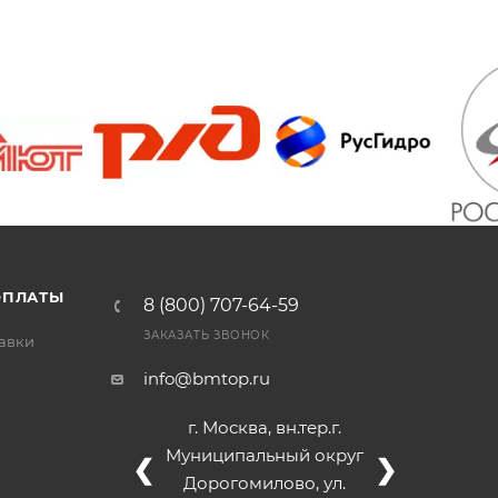
/>
/>
/>
ОПЛАТЫ
8 (800) 707-64-59
ЗАКАЗАТЬ ЗВОНОК
тавки
info@bmtop.ru
г. Москва, вн.тер.г.
Муниципальный округ
❮
❯
Дорогомилово, ул.