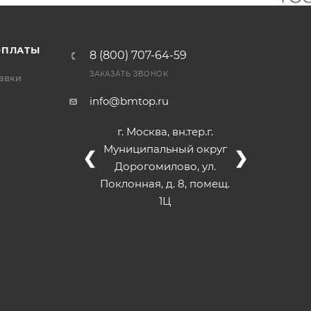
/>
/>
/>
ОПЛАТЫ
8 (800) 707-64-59
ЗАКАЗАТЬ ЗВОНОК
тавки
info@bmtop.ru
г. Москва, вн.тер.г.
Муниципальный округ
❮
❯
Дорогомилово, ул.
Поклонная, д. 8, помещ.
1Ц