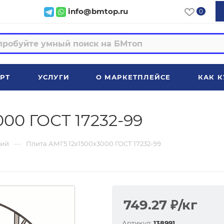
info@bmtop.ru
0
РТ
УСЛУГИ
О МАРКЕТПЛЕЙСЕ
КАК К
00 ГОСТ 17232-99
—
ий
Плита АМГ5 12х1500х3000 ГОСТ 17232-99
749.27
₽
/кг
Артикул:
138991