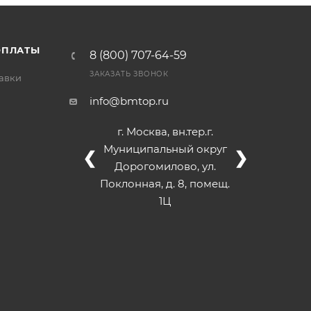
/>
/>
/>
ОПЛАТЫ
8 (800) 707-64-59
ЗАКАЗАТЬ ЗВОНОК
тавки
info@bmtop.ru
г. Москва, вн.тер.г.
Муниципальный округ
❮
❯
Дорогомилово, ул.
Поклонная, д. 8, помещ.
1Ц