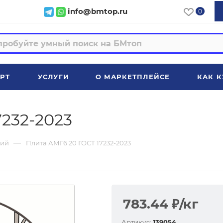
info@bmtop.ru
0
РТ
УСЛУГИ
О МАРКЕТПЛЕЙСЕ
КАК К
7232-2023
—
ий
Плита АМГ6 20 ГОСТ 17232-2023
783.44
₽
/кг
Артикул:
139054