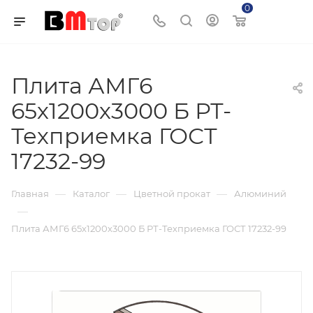
0
Корзина
Плита АМГ6
65х1200х3000 Б РТ-
Техприемка ГОСТ
17232-99
—
—
—
Главная
Каталог
Цветной прокат
Алюминий
—
Плита АМГ6 65х1200х3000 Б РТ-Техприемка ГОСТ 17232-99