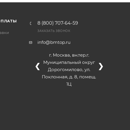
/>
/>
/>
ОПЛАТЫ
8 (800) 707-64-59
ЗАКАЗАТЬ ЗВОНОК
тавки
info@bmtop.ru
г. Москва, вн.тер.г.
Муниципальный округ
❮
❯
Дорогомилово, ул.
Поклонная, д. 8, помещ.
1Ц