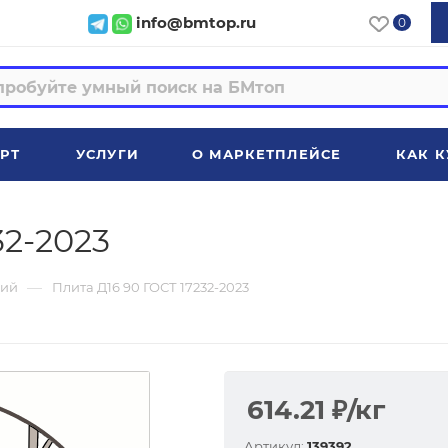
info@bmtop.ru
0
РТ
УСЛУГИ
О МАРКЕТПЛЕЙСЕ
КАК К
32-2023
—
ий
Плита Д16 90 ГОСТ 17232-2023
614.21
₽
/кг
Артикул:
139392