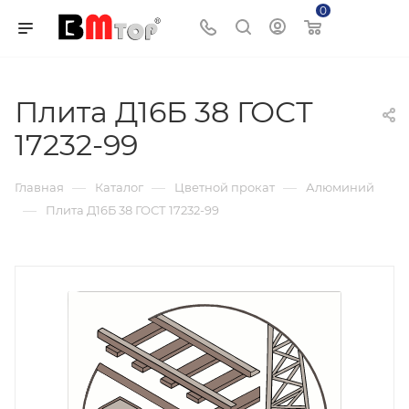
0
Корзина
Плита Д16Б 38 ГОСТ
17232-99
—
—
—
Главная
Каталог
Цветной прокат
Алюминий
—
Плита Д16Б 38 ГОСТ 17232-99