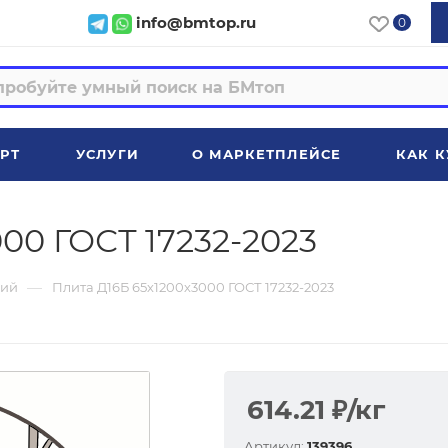
info@bmtop.ru
0
РТ
УСЛУГИ
О МАРКЕТПЛЕЙСЕ
КАК К
00 ГОСТ 17232-2023
—
ий
Плита Д16Б 65х1200х3000 ГОСТ 17232-2023
614.21
₽
/кг
Артикул:
139396