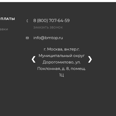
/>
/>
/>
ОПЛАТЫ
8 (800) 707-64-59
ЗАКАЗАТЬ ЗВОНОК
тавки
info@bmtop.ru
г. Москва, вн.тер.г.
Муниципальный округ
❮
❯
Дорогомилово, ул.
Поклонная, д. 8, помещ.
1Ц