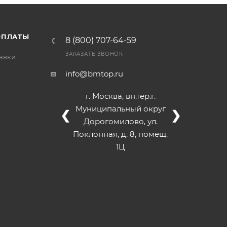
/>
/>
/>
ОПЛАТЫ
8 (800) 707-64-59
ЗАКАЗАТЬ ЗВОНОК
тавки
info@bmtop.ru
г. Москва, вн.тер.г.
Муниципальный округ
❮
❯
Дорогомилово, ул.
Поклонная, д. 8, помещ.
1Ц