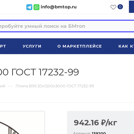
info@bmtop.ru
0
РТ
УСЛУГИ
О МАРКЕТПЛЕЙСЕ
КАК К
0 ГОСТ 17232-99
—
ий
Плита В95 20х1200х3000 ГОСТ 17232-99
942.16
₽
/кг
Артикул:
139200