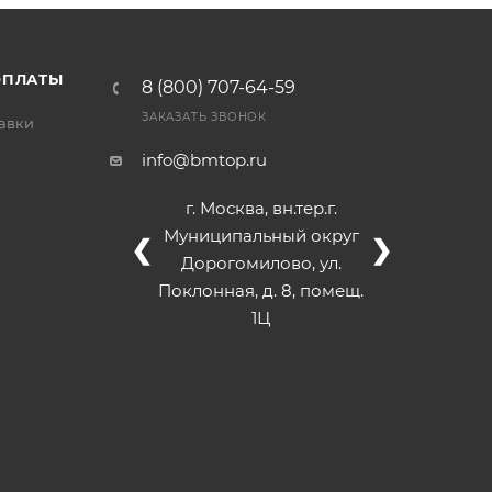
/>
/>
/>
ОПЛАТЫ
8 (800) 707-64-59
ЗАКАЗАТЬ ЗВОНОК
тавки
info@bmtop.ru
г. Москва, вн.тер.г.
Муниципальный округ
❮
❯
Дорогомилово, ул.
Поклонная, д. 8, помещ.
1Ц