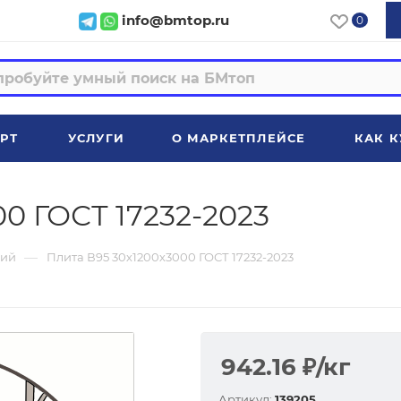
info@bmtop.ru
0
РТ
УСЛУГИ
О МАРКЕТПЛЕЙСЕ
КАК К
0 ГОСТ 17232-2023
—
ий
Плита В95 30х1200х3000 ГОСТ 17232-2023
942.16
₽
/кг
Артикул:
139205