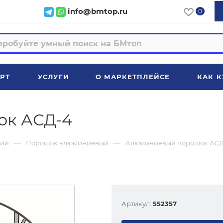
info@bmtop.ru
0
РТ
УСЛУГИ
О МАРКЕТПЛЕЙСЕ
КАК К
к АСД-4
—
—
ий
Порошок алюминиевый
Алюминиевый порошок АСД
Артикул:
552357