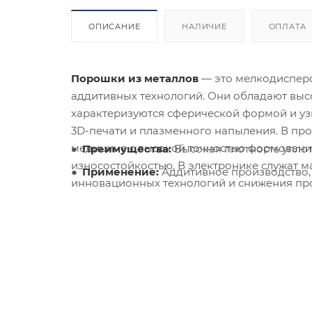
ОПИСАНИЕ
НАЛИЧИЕ
ОПЛАТА
Порошки из металлов
— это мелкодисперс
аддитивных технологий. Они обладают выс
характеризуются сферической формой и у
3D-печати и плазменного напыления. В п
медицине с высокой точностью формования
Преимущества:
Высокая плотность уплот
износостойкостью. В электронике служат м
Применение:
Аддитивное производство,
инновационных технологий и снижения про