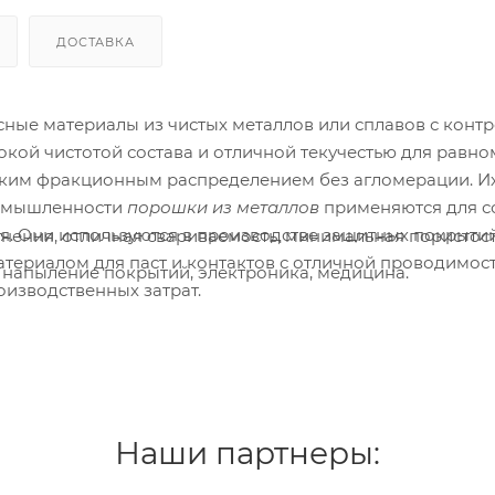
ДОСТАВКА
ные материалы из чистых металлов или сплавов с конт
окой чистотой состава и отличной текучестью для рав
зким фракционным распределением без агломерации. Их
ромышленности
порошки из металлов
применяются для со
. Они используются в производстве защитных покрытий
нения, отличная свариваемость, минимальная пористост
атериалом для паст и контактов с отличной проводимос
 напыление покрытий, электроника, медицина.
изводственных затрат.
Наши партнеры: