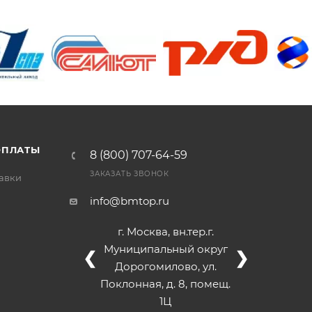
/>
/>
/>
ОПЛАТЫ
8 (800) 707-64-59
ЗАКАЗАТЬ ЗВОНОК
тавки
info@bmtop.ru
г. Москва, вн.тер.г.
Муниципальный округ
❮
❯
Дорогомилово, ул.
Поклонная, д. 8, помещ.
1Ц