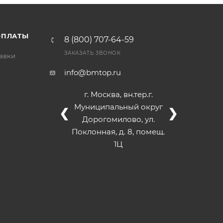
/>
/>
/>
ОПЛАТЫ
8 (800) 707-64-59
ЗАКАЗАТЬ ЗВОНОК
тавки
info@bmtop.ru
г. Москва, вн.тер.г.
Муниципальный округ
❮
❯
Дорогомилово, ул.
Поклонная, д. 8, помещ.
1Ц