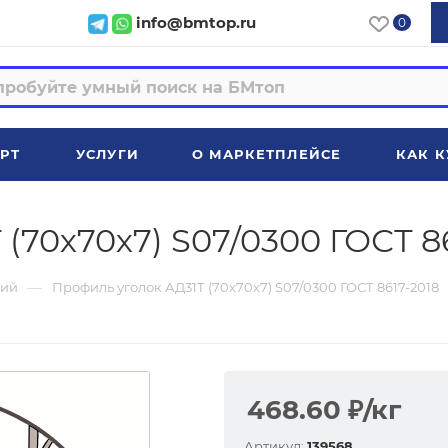
info@bmtop.ru
0
РТ
УСЛУГИ
О МАРКЕТПЛЕЙСЕ
КАК К
(70х70х7) S07/0300 ГОСТ 8
—
ий
Профиль уголок АД31Т (70х70х7) S07/0300 ГОСТ 8617-2018
468.60
₽
/кг
Артикул:
139568