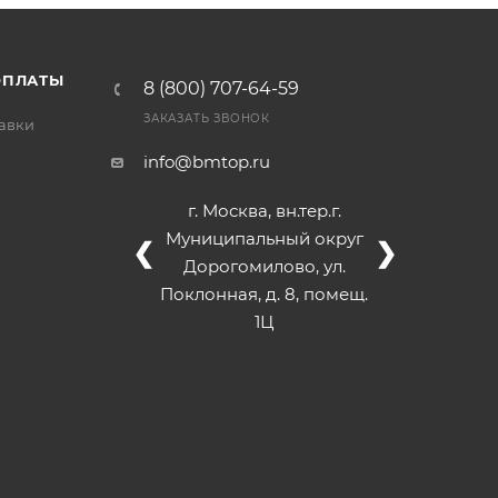
/>
/>
/>
ОПЛАТЫ
8 (800) 707-64-59
ЗАКАЗАТЬ ЗВОНОК
тавки
info@bmtop.ru
г. Москва, вн.тер.г.
Муниципальный округ
❮
❯
Дорогомилово, ул.
Поклонная, д. 8, помещ.
1Ц