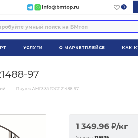
info@bmtop.ru
0
РТ
УСЛУГИ
О МАРКЕТПЛЕЙСЕ
КАК К
21488-97
—
ий
Пруток АМГ3 35 ГОСТ 21488-97
1 349.96
₽
/кг
Артикул:
139839