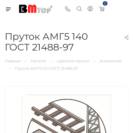
0
Корзина
Пруток АМГ5 140
ГОСТ 21488-97
—
—
—
Главная
Каталог
Цветной прокат
Алюминий
—
Пруток АМГ5 140 ГОСТ 21488-97