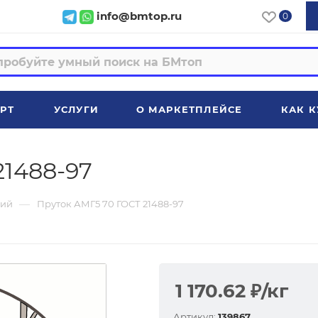
info@bmtop.ru
0
РТ
УСЛУГИ
О МАРКЕТПЛЕЙСЕ
КАК К
21488-97
—
ий
Пруток АМГ5 70 ГОСТ 21488-97
1 170.62
₽
/кг
Артикул:
139867