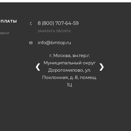
/>
/>
/>
ОПЛАТЫ
8 (800) 707-64-59
ЗАКАЗАТЬ ЗВОНОК
тавки
info@bmtop.ru
г. Москва, вн.тер.г.
Муниципальный округ
❮
❯
Дорогомилово, ул.
Поклонная, д. 8, помещ.
1Ц