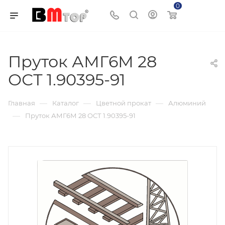
0
Корзина
Пруток АМГ6М 28
ОСТ 1.90395-91
—
—
—
Главная
Каталог
Цветной прокат
Алюминий
—
Пруток АМГ6М 28 ОСТ 1.90395-91