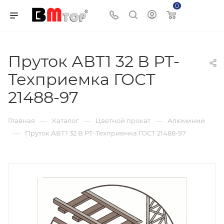
0
Корзина
Пруток АВТ1 32 В РТ-
Техприемка ГОСТ
21488-97
—
—
—
Главная
Каталог
Цветной прокат
Алюминий
—
Пруток АВТ1 32 В РТ-Техприемка ГОСТ 21488-97