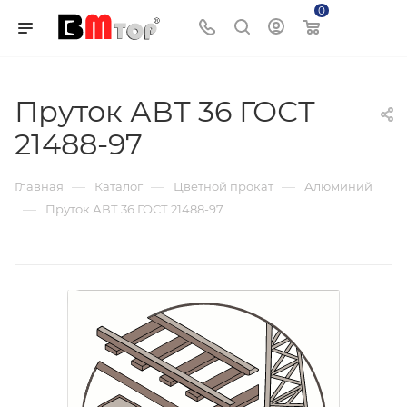
0
Корзина
Пруток АВТ 36 ГОСТ
21488-97
—
—
—
Главная
Каталог
Цветной прокат
Алюминий
—
Пруток АВТ 36 ГОСТ 21488-97