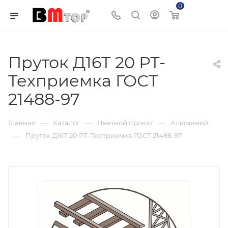
0
Корзина
Пруток Д16Т 20 РТ-
Техприемка ГОСТ
21488-97
—
—
—
Главная
Каталог
Цветной прокат
Алюминий
—
Пруток Д16Т 20 РТ-Техприемка ГОСТ 21488-97