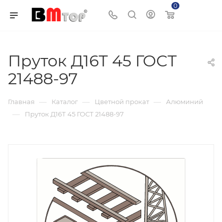
0
Корзина
Пруток Д16Т 45 ГОСТ
21488-97
—
—
—
Главная
Каталог
Цветной прокат
Алюминий
—
Пруток Д16Т 45 ГОСТ 21488-97