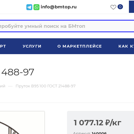
info@bmtop.ru
0
РТ
УСЛУГИ
О МАРКЕТПЛЕЙСЕ
КАК К
1488-97
—
ий
Пруток В95 100 ГОСТ 21488-97
1 077.12
₽
/кг
Артикул:
140006