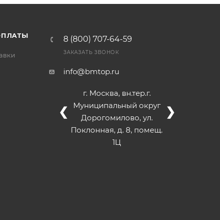
/>
/>
/>
ОПЛАТЫ
8 (800) 707-64-59
ЗАКАЗАТЬ ЗВОНОК
тавки
info@bmtop.ru
г. Москва, вн.тер.г.
Муниципальный округ
❮
❯
Дорогомилово, ул.
Поклонная, д. 8, помещ.
1Ц