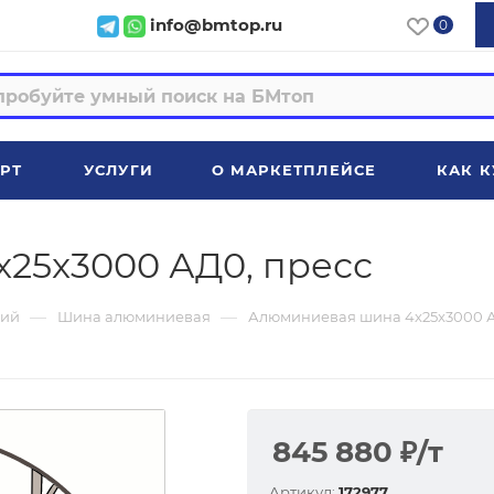
info@bmtop.ru
0
РТ
УСЛУГИ
О МАРКЕТПЛЕЙСЕ
КАК К
25x3000 АД0, пресс
—
—
ий
Шина алюминиевая
Алюминиевая шина 4x25x3000 А
845 880
₽
/т
Артикул:
172977