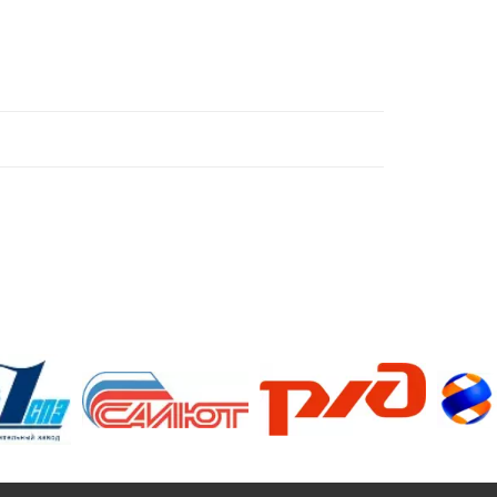
/>
/>
/>