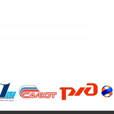
/>
/>
/>