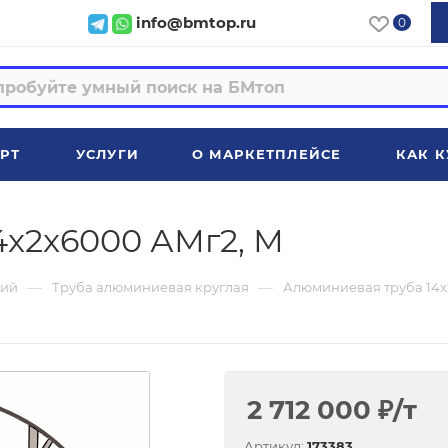
info@bmtop.ru
0
РТ
УСЛУГИ
О МАРКЕТПЛЕЙСЕ
КАК К
4x2x6000 АМг2, М
—
—
ий
Труба алюминиевая круглая
Алюминиевая труба 14x
2 712 000
₽
/т
Артикул:
173383