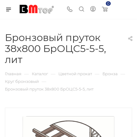
0
Корзина
Бронзовый пруток
38x800 БрОЦС5-5-5,
лит
—
—
—
—
Главная
Каталог
Цветной прокат
Бронза
—
Круг бронзовый
Бронзовый пруток 38x800 БрОЦС5-5-5, лит