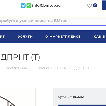
info@bmtop.ru
0
РТ
УСЛУГИ
О МАРКЕТПЛЕЙСЕ
КАК К
 ДПРНТ (Т)
—
—
Лист латунный
Лист Л63 0,5х600х1500 ДПРНТ (Т)
Артикул:
183682