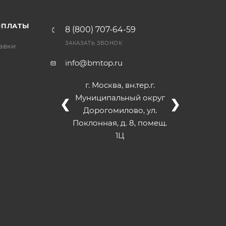
ОПЛАТЫ
8 (800) 707-64-59
ЗАКАЗАТЬ ЗВОНОК
тавки
info@bmtop.ru
г. Москва, вн.тер.г.
Муниципальный округ
❮
❯
Дорогомилово, ул.
Поклонная, д. 8, помещ.
1Ц