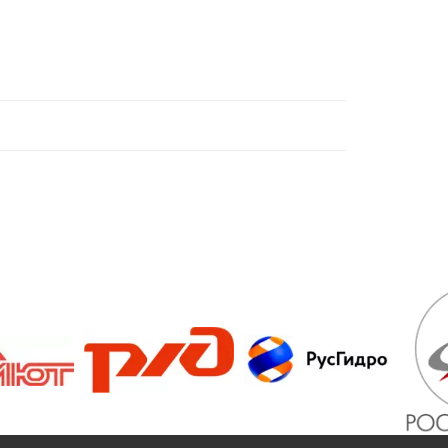
/>
/>
/>