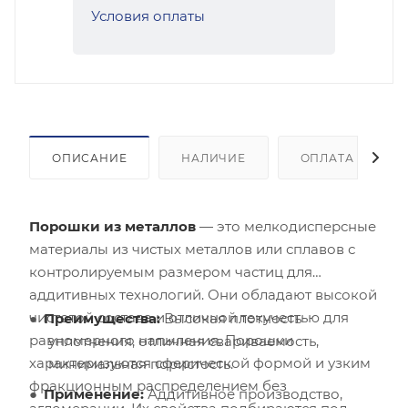
Условия оплаты
ОПИСАНИЕ
НАЛИЧИЕ
ОПЛАТА
Порошки из металлов
— это мелкодисперсные
материалы из чистых металлов или сплавов с
контролируемым размером частиц для
аддитивных технологий. Они обладают высокой
чистотой состава и отличной текучестью для
Преимущества:
Высокая плотность
равномерного напыления. Порошки
уплотнения, отличная свариваемость,
характеризуются сферической формой и узким
минимальная пористость.
фракционным распределением без
Применение:
Аддитивное производство,