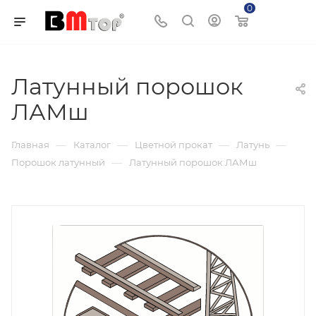
0
Корзина
Латунный порошок
ЛАМш
—
—
—
—
Главная
Каталог
Цветной прокат
Латунь
—
Порошок латунный
Латунный порошок ЛАМш