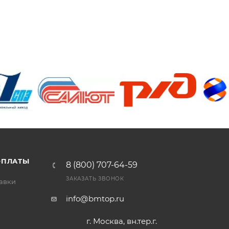
/>
/>
/>
ОПЛАТЫ
8 (800) 707-64-59
ЗАКАЗАТЬ ЗВОНОК
тавки
info@bmtop.ru
г. Москва, вн.тер.г.