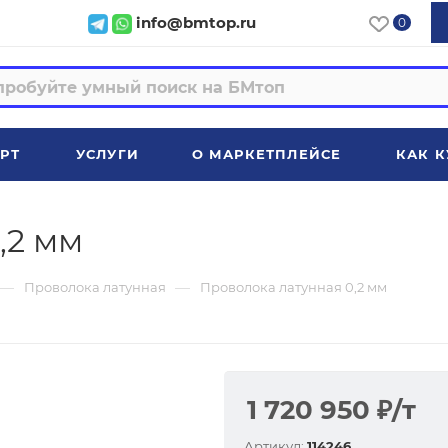
info@bmtop.ru
0
РТ
УСЛУГИ
О МАРКЕТПЛЕЙСЕ
КАК К
,2 мм
—
—
Проволока латунная
Проволока латунная 0,2 мм
1 720 950
₽
/т
Артикул:
114246