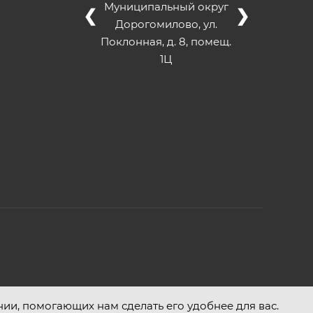
Муниципальный округ
❮
❯
Дорогомилово, ул.
Поклонная, д. 8, помещ.
1Ц
нии, помогающих нам сделать его удобнее для вас.