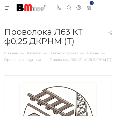
0
Корзина
Проволока Л63 КТ
ф0,25 ДКРНМ (Т)
—
—
—
—
Главная
Каталог
Цветной прокат
Латунь
—
Проволока латунная
Проволока Л63 КТ ф0,25 ДКРНМ (Т)