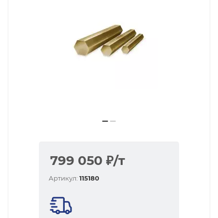
799 050
₽
/т
Артикул:
115180