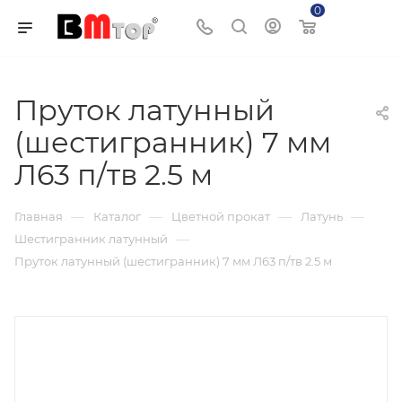
0
Корзина
Пруток латунный
(шестигранник) 7 мм
Л63 п/тв 2.5 м
—
—
—
—
Главная
Каталог
Цветной прокат
Латунь
—
Шестигранник латунный
Пруток латунный (шестигранник) 7 мм Л63 п/тв 2.5 м