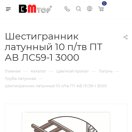
0
Корзина
Шестигранник
латунный 10 п/тв ПТ
АВ ЛС59-1 3000
—
—
—
—
Главная
Каталог
Цветной прокат
Латунь
—
Труба латунная
Шестигранник латунный 10 п/тв ПТ АВ ЛС59-1 3000