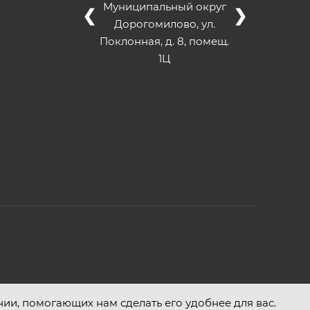
Муниципальный округ
❮
❯
Дорогомилово, ул.
Поклонная, д. 8, помещ.
1Ц
нии, помогающих нам сделать его удобнее для вас.