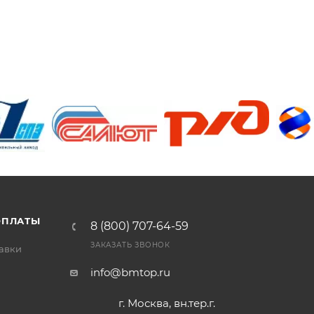
/>
/>
/>
ОПЛАТЫ
8 (800) 707-64-59
ЗАКАЗАТЬ ЗВОНОК
тавки
info@bmtop.ru
г. Москва, вн.тер.г.