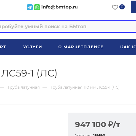
info@bmtop.ru
0
РТ
УСЛУГИ
О МАРКЕТПЛЕЙСЕ
КАК К
 ЛС59-1 (ЛС)
—
—
Труба латунная
Труба латунная 110 мм ЛС59-1 (ЛС)
947 100
₽
/т
Артикул:
119190