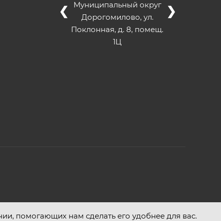
Муниципальный округ
❮
❯
Дорогомилово, ул.
Поклонная, д. 8, помещ.
1Ц
нии, помогающих нам сделать его удобнее для вас.