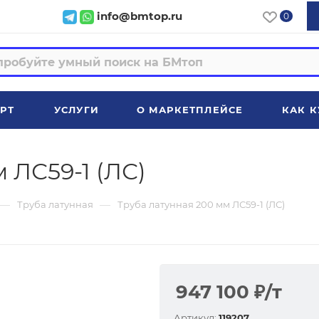
info@bmtop.ru
0
РТ
УСЛУГИ
О МАРКЕТПЛЕЙСЕ
КАК К
 ЛС59-1 (ЛС)
—
—
Труба латунная
Труба латунная 200 мм ЛС59-1 (ЛС)
947 100
₽
/т
Артикул:
119207