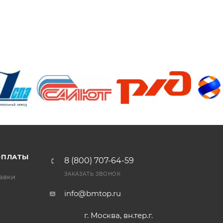
/>
/>
/>
ОПЛАТЫ
8 (800) 707-64-59
ЗАКАЗАТЬ ЗВОНОК
тавки
info@bmtop.ru
г. Москва, вн.тер.г.