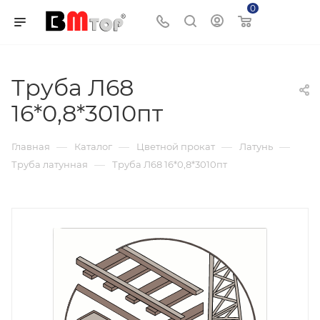
0
Корзина
Труба Л68
16*0,8*3010пт
—
—
—
—
Главная
Каталог
Цветной прокат
Латунь
—
Труба латунная
Труба Л68 16*0,8*3010пт