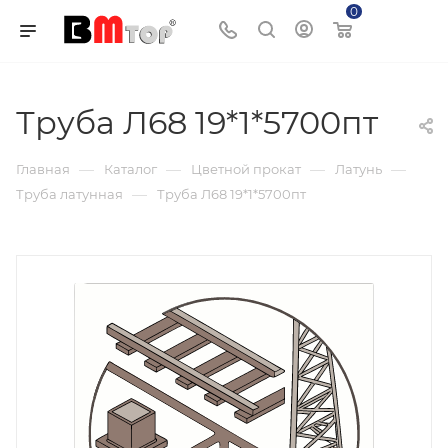
0
Корзина
Труба Л68 19*1*5700пт
—
—
—
—
Главная
Каталог
Цветной прокат
Латунь
—
Труба латунная
Труба Л68 19*1*5700пт