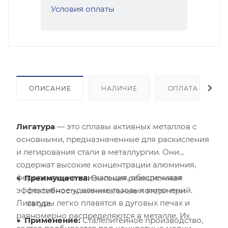
Условия оплаты
ОПИСАНИЕ
НАЛИЧИЕ
ОПЛАТА
Лигатура
— это сплавы активных металлов с
основными, предназначенные для раскисления
и легирования стали в металлургии. Они
содержат высокие концентрации алюминия,
ферросилиция или кальция, обеспечивая
Преимущества:
Высокая реакционная
эффективное удаление газовых включений.
способность, минимальные потери при
Лигатуры легко плавятся в дуговых печах и
вводе.
равномерно распределяются в металле. Их
Применение:
Сталелитейное производство,