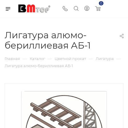
0
Корзина
Лигатура алюмо-
бериллиевая АБ-1
—
—
—
—
Главная
Каталог
Цветной прокат
Лигатура
Лигатура алюмо-бериллиевая АБ-1