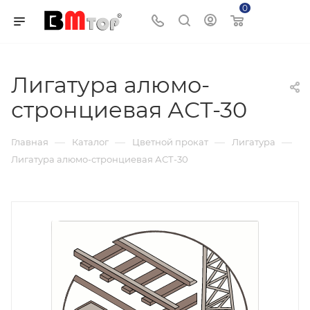
0
Корзина
Лигатура алюмо-
стронциевая АСТ-30
—
—
—
—
Главная
Каталог
Цветной прокат
Лигатура
Лигатура алюмо-стронциевая АСТ-30