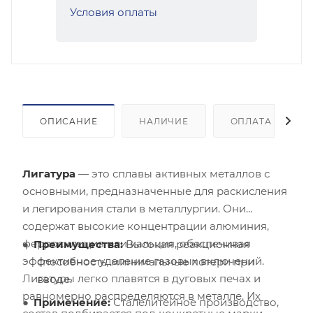
Условия оплаты
ОПИСАНИЕ
НАЛИЧИЕ
ОПЛАТА
Лигатура
— это сплавы активных металлов с
основными, предназначенные для раскисления
и легирования стали в металлургии. Они
содержат высокие концентрации алюминия,
ферросилиция или кальция, обеспечивая
Преимущества:
Высокая реакционная
эффективное удаление газовых включений.
способность, минимальные потери при
Лигатуры легко плавятся в дуговых печах и
вводе.
равномерно распределяются в металле. Их
Применение:
Сталелитейное производство,