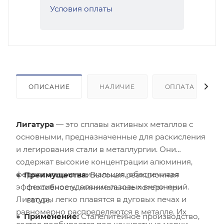
Условия оплаты
ОПИСАНИЕ
НАЛИЧИЕ
ОПЛАТА
Лигатура
— это сплавы активных металлов с
основными, предназначенные для раскисления
и легирования стали в металлургии. Они
содержат высокие концентрации алюминия,
ферросилиция или кальция, обеспечивая
Преимущества:
Высокая реакционная
эффективное удаление газовых включений.
способность, минимальные потери при
Лигатуры легко плавятся в дуговых печах и
вводе.
равномерно распределяются в металле. Их
Применение:
Сталелитейное производство,