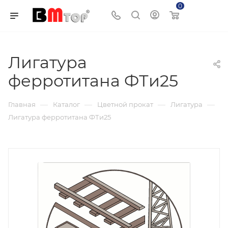
0
Корзина
Лигатура
ферротитана ФТи25
—
—
—
—
Главная
Каталог
Цветной прокат
Лигатура
Лигатура ферротитана ФТи25