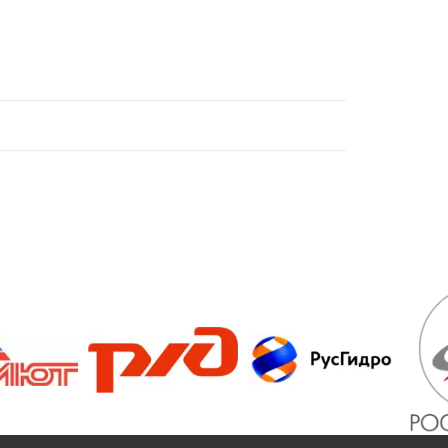
/>
/>
/>