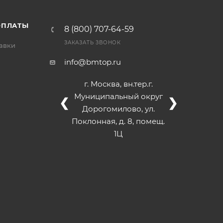
ОПЛАТЫ
8 (800) 707-64-59
ЗАКАЗАТЬ ЗВОНОК
тавки
info@bmtop.ru
г. Москва, вн.тер.г.
Муниципальный округ
❮
❯
Дорогомилово, ул.
Поклонная, д. 8, помещ.
1Ц