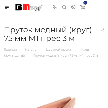
0
Корзина
Пруток медный (круг)
75 мм М1 прес 3 м
—
—
—
—
Главная
Каталог
Цветной прокат
Медь
—
Круг медный
Пруток медный (круг) 75 мм М1 прес 3 м