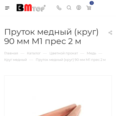
0
Корзина
Пруток медный (круг)
90 мм М1 прес 2 м
—
—
—
—
Главная
Каталог
Цветной прокат
Медь
—
Круг медный
Пруток медный (круг) 90 мм М1 прес 2 м