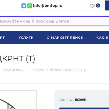
info@bmtop.ru
0
РТ
УСЛУГИ
О МАРКЕТПЛЕЙСЕ
КАК К
КРНТ (Т)
—
—
Круг медный
Пруток М0б ф8х2000 ДКРНТ (Т)
Артикул:
183995