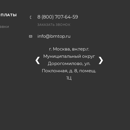
ОПЛАТЫ
8 (800) 707-64-59
ЗАКАЗАТЬ ЗВОНОК
тавки
info@bmtop.ru
г. Москва, вн.тер.г.
Муниципальный округ
❮
❯
Дорогомилово, ул.
Поклонная, д. 8, помещ.
1Ц