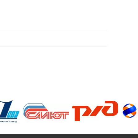
/>
/>
/>