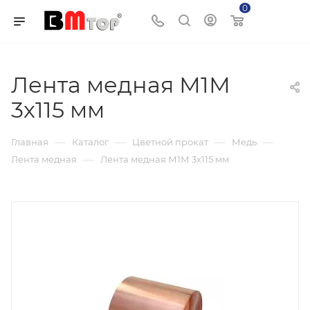
0
Корзина
Лента медная М1М
3х115 мм
—
—
—
—
Главная
Каталог
Цветной прокат
Медь
—
Лента медная
Лента медная М1М 3х115 мм