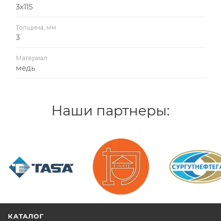
3х115
Толщина, мм
3
Материал
медь
Наши партнеры:
/>
/>
/>
КАТАЛОГ