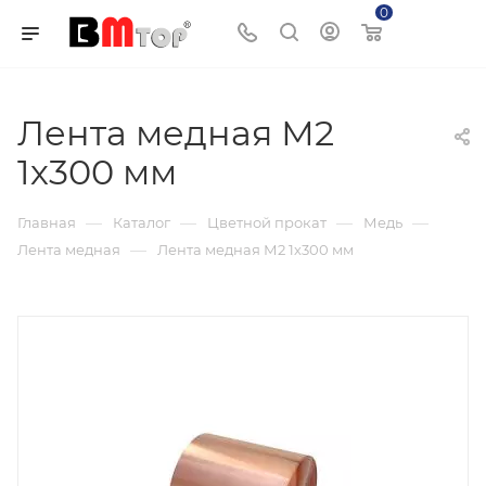
0
Корзина
Лента медная М2
1х300 мм
—
—
—
—
Главная
Каталог
Цветной прокат
Медь
—
Лента медная
Лента медная М2 1х300 мм