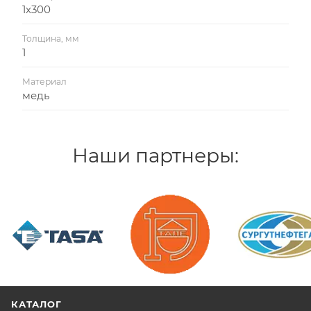
1х300
Толщина, мм
1
Материал
медь
Наши партнеры:
/>
/>
/>
КАТАЛОГ