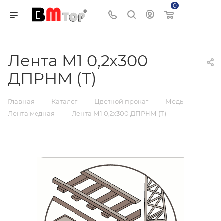
0
Корзина
Лента М1 0,2х300
ДПРНМ (Т)
—
—
—
—
Главная
Каталог
Цветной прокат
Медь
—
Лента медная
Лента М1 0,2х300 ДПРНМ (Т)