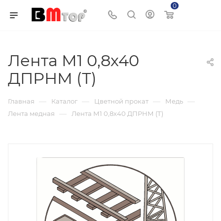
0
Корзина
Лента М1 0,8х40
ДПРНМ (Т)
—
—
—
—
Главная
Каталог
Цветной прокат
Медь
—
Лента медная
Лента М1 0,8х40 ДПРНМ (Т)