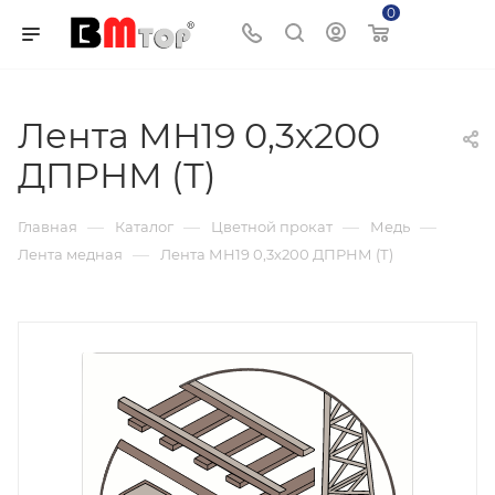
0
Корзина
Лента МН19 0,3х200
ДПРНМ (Т)
—
—
—
—
Главная
Каталог
Цветной прокат
Медь
—
Лента медная
Лента МН19 0,3х200 ДПРНМ (Т)