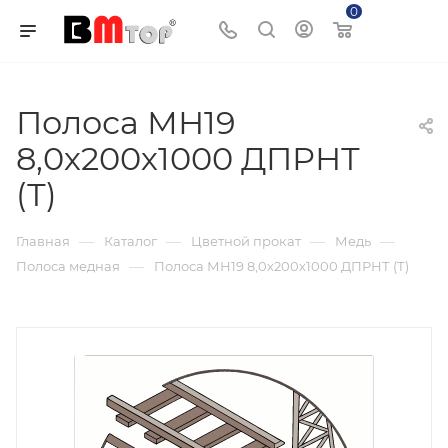
0
Корзина
Полоса МН19
8,0х200х1000 ДПРНТ
(Т)
—
—
—
—
Главная
Каталог
Цветной прокат
Медь
—
Полоса медная
Полоса МН19 8,0х200х1000 ДПРНТ (Т)