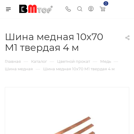
0
Корзина
Шина медная 10х70
М1 твердая 4 м
—
—
—
—
Главная
Каталог
Цветной прокат
Медь
—
Шина медная
Шина медная 10х70 М1 твердая 4 м