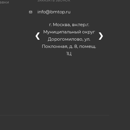
ЗАКАЗАТЬ ЗВОНОК
тавки
info@bmtop.ru
г. Москва, вн.тер.г.
Муниципальный округ
❮
❯
Дорогомилово, ул.
Поклонная, д. 8, помещ.
1Ц