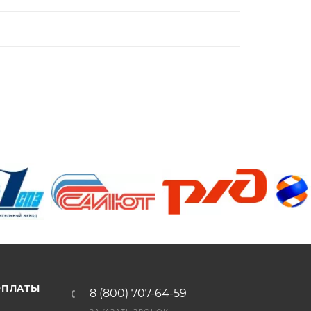
/>
/>
/>
ОПЛАТЫ
8 (800) 707-64-59