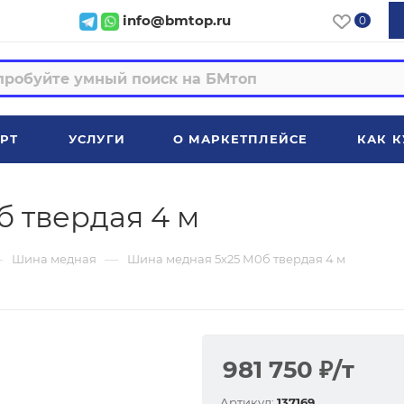
info@bmtop.ru
0
РТ
УСЛУГИ
О МАРКЕТПЛЕЙСЕ
КАК К
 твердая 4 м
—
—
Шина медная
Шина медная 5х25 М0б твердая 4 м
981 750
₽
/т
Артикул:
137169